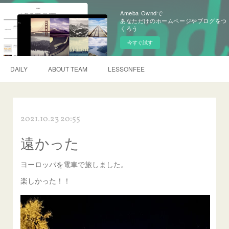
Ameba Owndで
あなただけのホームページやブログをつ
くろう
今すぐ試す
DAILY
ABOUT TEAM
LESSONFEE
2021.10.23 20:55
遠かった
ヨーロッパを電車で旅しました。
楽しかった！！