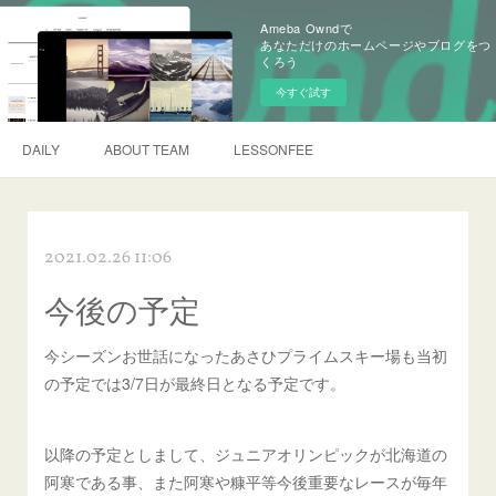
Ameba Owndで
あなただけのホームページやブログをつ
くろう
今すぐ試す
DAILY
ABOUT TEAM
LESSONFEE
2021.02.26 11:06
今後の予定
今シーズンお世話になったあさひプライムスキー場も当初
の予定では3/7日が最終日となる予定です。
以降の予定としまして、ジュニアオリンピックが北海道の
阿寒である事、また阿寒や糠平等今後重要なレースが毎年